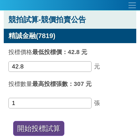
競拍試算-競價拍賣公告
精誠金融(7819)
投標價格
最低投標價：42.8 元
元
投標數量
最高投標張數：307 元
張
開始投標試算